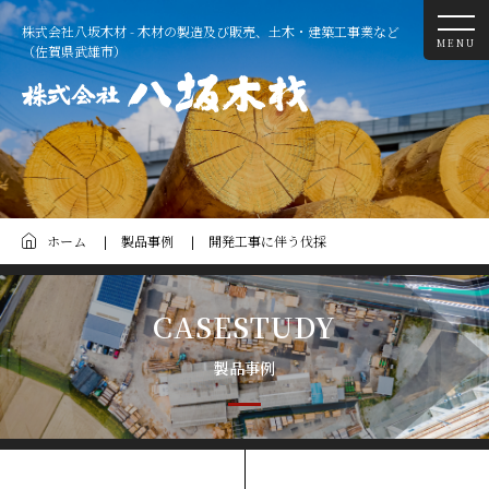
株式会社八坂木材 - 木材の製造及び販売、土木・建築工事業など
MENU
（佐賀県武雄市）
ホーム
製品事例
開発工事に伴う伐採
CASESTUDY
製品事例