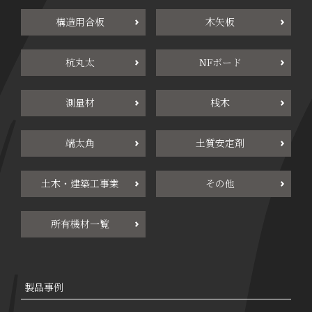
構造用合板
木矢板
杭丸太
NFボード
測量材
桟木
端太角
土質安定剤
土木・建築工事業
その他
所有機材一覧
製品事例